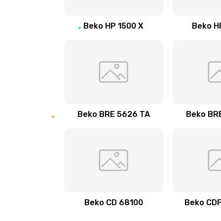
Ремонт гидросистемы
Beko HP 1500 X
Beko H
Замена счетчика воды
Ремонт ЦЗУ (центральное завар
устройство)
Beko BRE 5626 TA
Beko BR
Beko CD 68100
Beko CDF