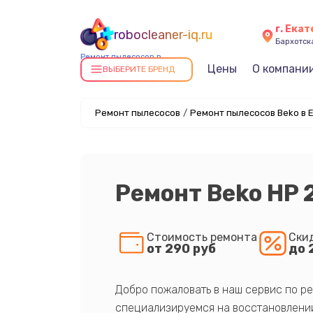
г. Ека
robocleaner-iq.ru
Бархотская
Ремонт пылесосов в
Цены
О компани
Екатеринбурге
ВЫБЕРИТЕ БРЕНД
Ремонт пылесосов
/
Ремонт пылесосов Beko в 
Ремонт Beko HP 
Стоимость ремонта
Ски
от 290 руб
до 
Добро пожаловать в наш сервис по ре
специализируемся на восстановлении