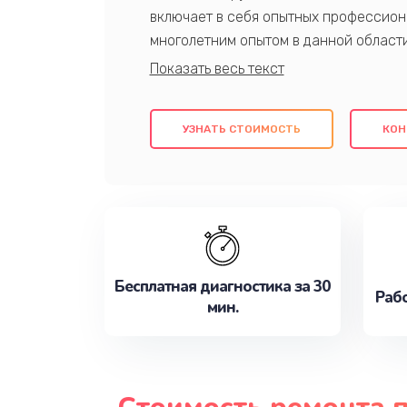
включает в себя опытных профессион
многолетним опытом в данной област
качественный ремонт с использовани
гарантируем качество всех проведенн
клиентам надежное и профессиональн
УЗНАТЬ СТОИМОСТЬ
КОН
потребности наилучшим образом. Не 
сейчас!
Бесплатная диагностика за 30
Рабо
мин.