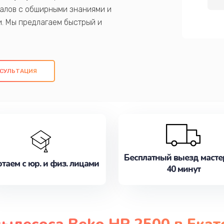
алов с обширными знаниями и
и. Мы предлагаем быстрый и
ем оригинальных компонентов, а также
ых работ. Наша цель - предоставить
ое обслуживание, удовлетворяя их
СУЛЬТАЦИЯ
медлите записаться на ремонт уже
Бесплатный выезд масте
таем с юр. и физ. лицами
40 минут