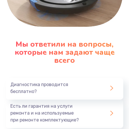
Настройка кофемашины
790 руб.
Заказать
Чистка с разбором кофемашины
Мы ответили на вопросы,
590 руб.
которые нам задают чаще
Заказать
всего
Замена бойлера
560 руб.
Диагностика проводится
Заказать
бесплатно?
Ремонт ЦЗУ
Есть ли гарантия на услуги
970 руб.
ремонта и на используемые
при ремонте комплектующие?
Заказать