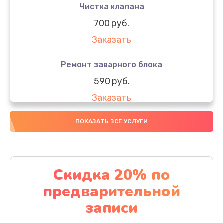
Чистка клапана
700 руб.
Заказать
Ремонт заварного блока
590 руб.
Заказать
Ремонт микровыключателя кофемашины
ПОКАЗАТЬ ВСЕ УСЛУГИ
580 руб.
Заказать
Скидка 20% по
Ремонт насоса кофемашины
предварительной
520 руб.
записи
Заказать