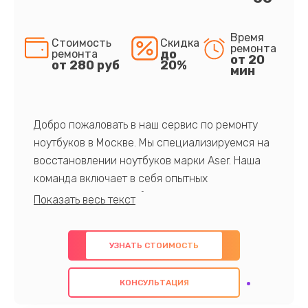
Время
Стоимость
Скидка
ремонта
до
ремонта
от 20
от 280 руб
20%
мин
Добро пожаловать в наш сервис по ремонту
ноутбуков в Москве. Мы специализируемся на
восстановлении ноутбуков марки Aser. Наша
команда включает в себя опытных
профессионалов с обширными знаниями и
многолетним опытом в данной области. Мы
предлагаем быстрый и качественный ремонт с
УЗНАТЬ СТОИМОСТЬ
использованием оригинальных компонентов, а
также гарантируем качество всех
КОНСУЛЬТАЦИЯ
проведенных работ. Наша цель - предоставить
клиентам надежное и профессиональное