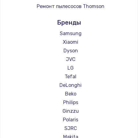
Ремонт пылесосов Thomson
Ремонт пылесосов Miele
Бренды
Ремонт пылесосов lydsto
Ремонт пылесосов Atvel
Samsung
Ремонт пылесосов Tineco
Xiaomi
Ремонт пылесосов Tuvio
Dyson
Ремонт пылесосов Clever clean
JVC
Ремонт пылесосов DEXP
LG
Ремонт пылесосов Haier
Tefal
Ремонт пылесосов Pioneer
DeLonghi
Ремонт пылесосов Electrolux
Beko
Ремонт пылесосов Grundig
Philips
Ремонт пылесосов BBK
Ginzzu
Ремонт пылесосов Scarlett
Polaris
Ремонт пылесосов Kyvol
SJRC
Ремонт пылесосов Eigen
Makita