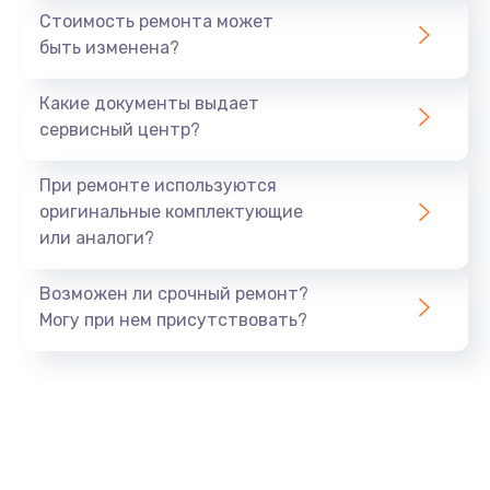
Стоимость ремонта может
Замена прокладок, хомутов, скобок и колец
быть изменена?
280 руб.
Заказать
Какие документы выдает
сервисный центр?
Замена жерновов
При ремонте используются
540 руб.
оригинальные комплектующие
Заказать
или аналоги?
Ремонт блока управления
Возможен ли срочный ремонт?
530 руб.
Могу при нем присутствовать?
Заказать