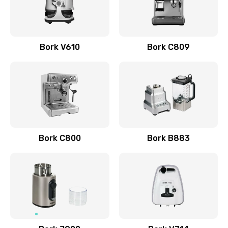
Заказать
Ремонт помпы
Bork V610
Bork C809
520 руб.
Заказать
Ремонт двигателя кофемолки
580 руб.
Заказать
Bork C800
Bork B883
Ремонт гидросистемы
600 руб.
Заказать
Замена термоблока
690 руб.