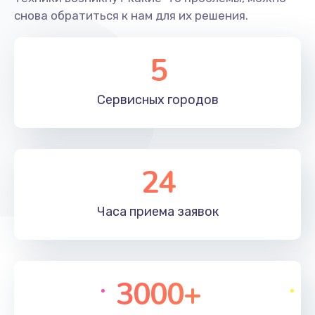
400 руб.
снова обратиться к нам для их решения.
Заказать
5
Замена ТЭНа
590 руб.
Сервисных
городов
Заказать
Ремонт платы управления
24
880 руб.
Заказать
Часа приема
заявок
Чистка от кофейных масел
560 руб.
Заказать
3000+
Ремонт электромагнитного клапана