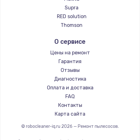
Ремонт пылесосов Honor
Supra
Ремонт пылесосов Qyron
RED solution
Ремонт пылесосов Doffler
Thomson
Ремонт пылесосов Hisense
Miele
О сервисе
Ремонт пылесосов Bosch
lydsto
Ремонт пылесосов Elitech
Atvel
Цены на ремонт
Ремонт пылесосов STIHL
Tineco
Гарантия
Ремонт пылесосов Kirby
Tuvio
Отзывы
Clever clean
Диагностика
DEXP
Оплата и доставка
Haier
FAQ
Pioneer
Контакты
Electrolux
Карта сайта
Grundig
© robocleaner-iq.ru
2026
— Ремонт пылесосов.
BBK
Scarlett