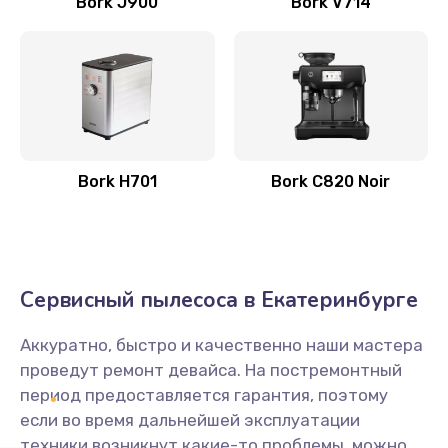
Bork J900
Bork V714
Заказать
Ремонт кофемолки
500 руб.
Заказать
Bork H701
Bork C820 Noir
Замена дренажного клапана
600 руб.
Заказать
Сервисный пылесоса в Екатеринбурге
Замена счетчика воды
600 руб.
Аккуратно, быстро и качественно наши мастера
проведут ремонт девайса. На постремонтный
Заказать
период предоставляется гарантия, поэтому
если во время дальнейшей эксплуатации
Декальцинация
техники возникнут какие-то проблемы, можно