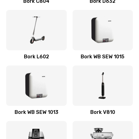
Bork C804
Bork D632
Замена трубок кофемашины
300 руб.
Заказать
Замена щёток электродвигателя
Bork L602
Bork WB SEW 1015
480 руб.
Заказать
Замена фильтров
790 руб.
Заказать
Bork WB SEW 1013
Bork V810
Замена термостата
570 руб.