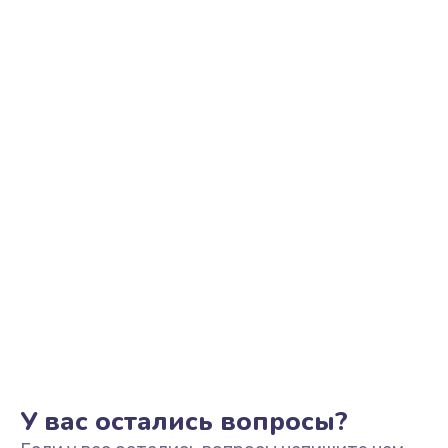
Ремонт цепи питания
2500 руб.
Заказать
Замена видеоадаптера (видеокарты)
1800 руб.
Заказать
Замена, перепайка чипа
1300 руб.
Заказать
Замена HDMI-разъема
650 руб.
Заказать
У вас остались вопросы?