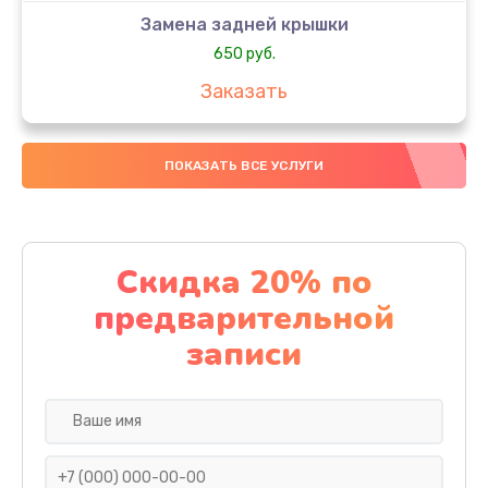
Замена задней крышки
650 руб.
Заказать
Замена аккумулятора
ПОКАЗАТЬ ВСЕ УСЛУГИ
4000 руб.
Заказать
Замена материнской платы
Скидка 20% по
1100 руб.
предварительной
Заказать
записи
Замена масла
750 руб.
Заказать