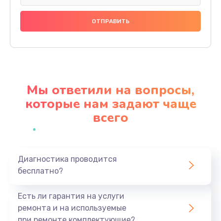
Замена праймера
1000 руб.
Заказать
Ремонт материнской платы
4500 руб.
Мы ответили на вопросы,
Заказать
которые нам задают чаще
всего
Профилактическая чистка
1000 руб.
Заказать
Диагностика проводится
бесплатно?
Прошивка BIOS
1920 руб.
Есть ли гарантия на услуги
Заказать
ремонта и на используемые
при ремонте комплектующие?