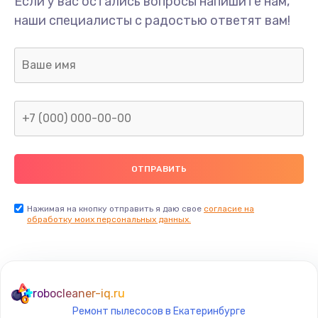
Если у вас остались вопросы напишите нам,
Замена/Pемонт карбюратора
наши специалисты с радостью ответят вам!
1300 руб.
Заказать
Ремонт капиллярной трубки
400 руб.
Заказать
Замена блока питания
1000 руб.
Заказать
Нажимая на кнопку отправить я даю свое
согласие на
обработку моих персональных данных.
Прошивка / разблокировка
900 руб.
Заказать
robocleaner-iq.ru
Ремонт пылесосов в Екатеринбурге