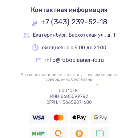
Замена термостата
Контактная информация
1200 руб.
Заказать
+7 (343) 239-52-18
Замена реле
Екатеринбург
,
 Бархотская ул., д. 1
1000 руб.
ежедневно с 9:00 до 21:00
Заказать
info@robocleaner-iq.ru
Замена термопредохранителя
Все консультации по телефону в нашем сервисе
700 руб.
совершенно бесплатны
Заказать
ООО "ОТК"
ИНН: 6685099782
ОГРН: 1156658071680
Замена ТЭНа
2500 руб.
Заказать
Замена шнура