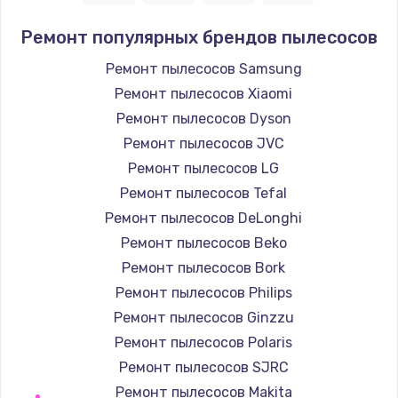
1400 руб.
Ремонт популярных брендов пылесосов
Заказать
Ремонт пылесосов Samsung
Ремонт пылесосов Xiaomi
Замена / ремонт электронного модуля
управления
Ремонт пылесосов Dyson
600 руб.
Ремонт пылесосов JVC
Заказать
Ремонт пылесосов LG
Ремонт пылесосов Tefal
Замена конфорки
Ремонт пылесосов DeLonghi
1100 руб.
Ремонт пылесосов Beko
Заказать
Ремонт пылесосов Bork
Ремонт пылесосов Philips
Замена платы сенсора
Ремонт пылесосов Ginzzu
900 руб.
Ремонт пылесосов Polaris
Заказать
Ремонт пылесосов SJRC
Ремонт пылесосов Makita