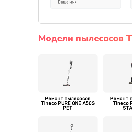
Прошивка пылесоса Tineco
Ремонт привода
Замена фильтров
Модели пылесосов T
Ремонт пылесосов
Ремонт 
Tineco PURE ONE A50S
Tineco 
PET
STA