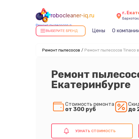
г. Ека
robocleaner-iq.ru
Бархотская
Ремонт пылесосов в
Цены
О компани
Екатеринбурге
ВЫБЕРИТЕ БРЕНД
Ремонт пылесосов
/
Ремонт пылесосов Tineco 
Ремонт пылесосо
Екатеринбурге
Стоимость ремонта
Ски
от 300 руб
до 
УЗНАТЬ СТОИМОСТЬ