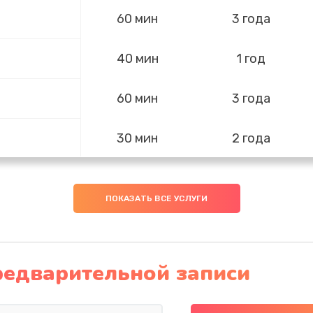
60 мин
3 года
40 мин
1 год
60 мин
3 года
30 мин
2 года
30 мин
1 год
ПОКАЗАТЬ ВСЕ УСЛУГИ
20 мин
3 года
редварительной записи
40 мин
1 год