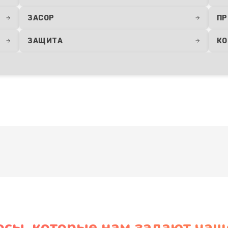
ЗАСОР
ПР
ЗАЩИТА
КО
Развернуть
осы, которые нам задают чащ