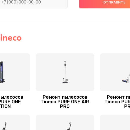
60 мин
3 года
20 мин
3 года
20 мин
1 год
ineco
пылесосов
Ремонт пылесосов
Ремонт п
PURE ONE
Tineco PURE ONE AIR
Tineco PU
TION
PRO
P