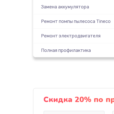
Замена аккумулятора
Ремонт помпы пылесоса Tineco
Ремонт электродвигателя
Полная профилактика
Замена комплекта щеток
Ремонт платы управления
(восстановление)
Скидка 20% по п
Ремонт блока питания